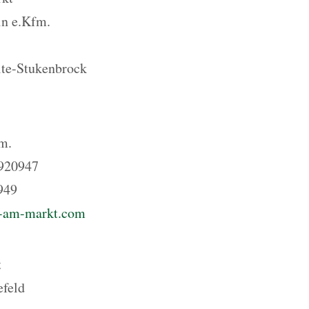
in e.Kfm.
te-Stukenbrock
m.
 920947
949
-am-markt.com
t
efeld