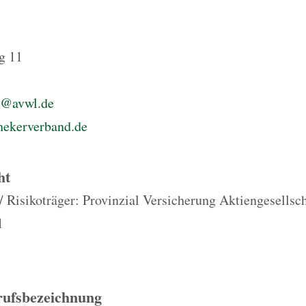
g 11
d@avwl.de
hekerverband.de
ht
 / Risikoträger: Provinzial Versicherung Aktiengesellsc
1
rufsbezeichnung