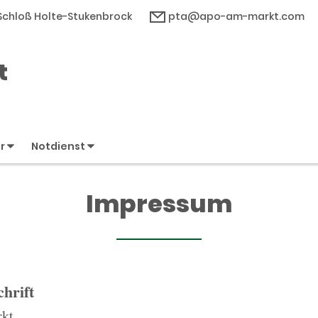
 Schloß Holte-Stukenbrock
pta@apo-am-markt.com
t
er
Notdienst
Impressum
hrift
kt