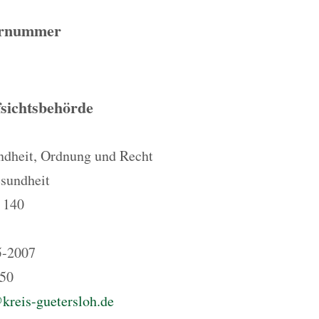
ernummer
sichtsbehörde
ndheit, Ordnung und Recht
esundheit
. 140
5-2007
050
kreis-guetersloh.de