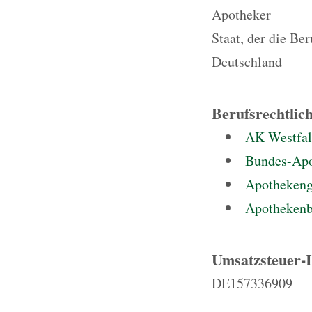
Apotheker
Staat, der die Be
Deutschland
Berufsrechtlic
AK Westfal
Bundes-Ap
Apothekeng
Apothekenb
Umsatzsteuer-
DE157336909